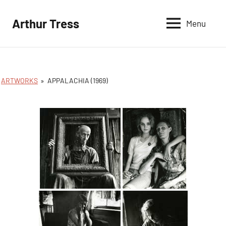
Aller
au
Arthur Tress
Menu
contenu
ARTWORKS
»
APPALACHIA (1969)